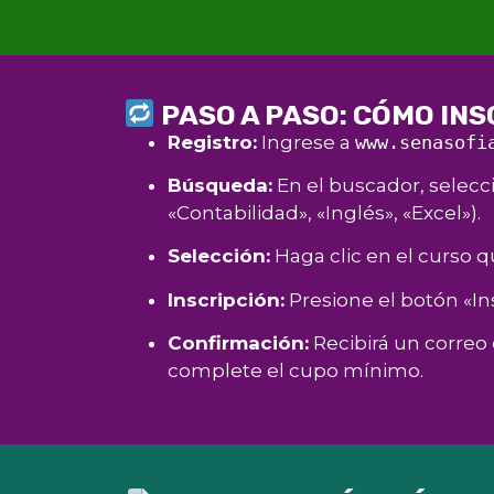
PASO A PASO: CÓMO INSC
Registro:
Ingrese a
www.senasofi
Búsqueda:
En el buscador, selecci
«Contabilidad», «Inglés», «Excel»).
Selección:
Haga clic en el curso q
Inscripción:
Presione el botón «Ins
Confirmación:
Recibirá un correo 
complete el cupo mínimo.