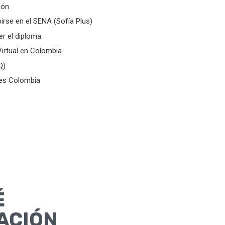
ión
irse en el SENA (Sofía Plus)
er el diploma
Virtual en Colombia
Q)
tes Colombia
É
ACIÓN