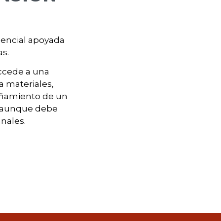
sencial apoyada
s.
ccede a una
 materiales,
añamiento de un
o, aunque debe
nales.