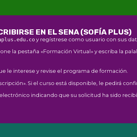
RIBIRSE EN EL SENA (SOFÍA PLUS)
aplus.edu.co
y regístrese como usuario con sus dat
one la pestaña «Formación Virtual» y escriba la palabr
ue le interese y revise el programa de formación.
cripción». Si el curso está disponible, le pedirá conf
electrónico indicando que su solicitud ha sido recibi