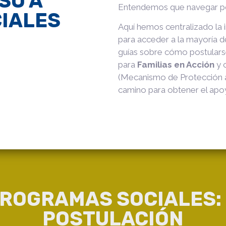
SO A
Entendemos que navegar po
IALES
Aquí hemos centralizado la 
para acceder a la mayoría d
guías sobre cómo postulars
para
Familias en Acción
y 
(Mecanismo de Protección al 
camino para obtener el apoy
PROGRAMAS SOCIALES: 
POSTULACIÓN