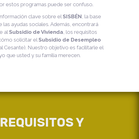
r estos programas puede ser confuso.
información clave sobre el
SISBÉN
, la base
e las ayudas sociales. Además, encontrará
e al
Subsidio de Vivienda
, los requisitos
cómo solicitar el
Subsidio de Desempleo
Cesante). Nuestro objetivo es facilitarle el
o que usted y su familia merecen.
REQUISITOS Y