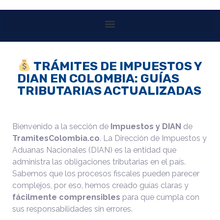
TRÁMITES DE IMPUESTOS Y
DIAN EN COLOMBIA: GUÍAS
TRIBUTARIAS ACTUALIZADAS
Bienvenido a la sección de
Impuestos y DIAN
de
TramitesColombia.co
. La Dirección de Impuestos y
Aduanas Nacionales (DIAN) es la entidad que
administra las obligaciones tributarias en el país.
Sabemos que los procesos fiscales pueden parecer
complejos, por eso, hemos creado guías claras y
fácilmente comprensibles
para que cumpla con
sus responsabilidades sin errores.