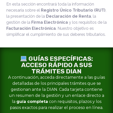
En esta sección encontrará toda la información
necesaria sobre el
Registro Único Tributario (RUT)
,
la presentación de la
Declaración de Renta
, la
gestión de la
Firma Electrónica
y los requisitos de la
Facturación Electrónica
. Nuestro objetivo es
simplificar el cumplimiento de sus deberes tributarios.
GUÍAS ESPECÍFICAS:
ACCESO RÁPIDO A SUS
TRÁMITES DIAN
A continuación, acceda directamente a las guías
detalladas de los principales trámites que se
gestionan ante la DIAN. Cada tarjeta contiene
un resumen de la gestión y un enlace directo a
la
guía completa
con requisitos, plazos y los
pasos exactos para realizar el proceso en línea.