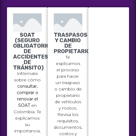
SOAT
TRASPASOS
(SEGURO
Y CAMBIO
OBLIGATORIO
DE
DE
PROPIETARIO
ACCIDENTES
Te
DE
explicamos
TRÁNSITO)
el proceso
Infórmate
para hacer
sobre cómo
un traspaso
consultar,
o cambio de
comprar o
propietario
renovar el
de vehículos
SOAT
en
y motos.
Colombia. Te
Revisa los
explicamos
requisitos,
su
documentos,
importancia,
costos y