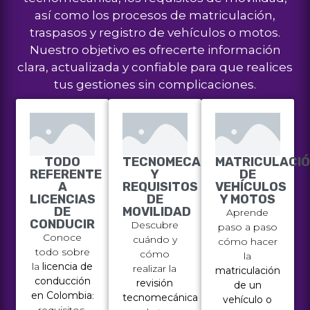
así como los procesos de matriculación,
traspasos y registro de vehículos o motos.
Nuestro objetivo es ofrecerte información
clara, actualizada y confiable para que realices
tus gestiones sin complicaciones.
TODO
TECNOMECANICA
MATRICULACI
REFERENTE
Y
DE
A
REQUISITOS
VEHÍCULOS
LICENCIAS
DE
Y MOTOS
DE
MOVILIDAD
Aprende
CONDUCIR
Descubre
paso a paso
Conoce
cuándo y
cómo hacer
todo sobre
cómo
la
la
licencia de
realizar la
matriculación
conducción
revisión
de un
en Colombia
:
tecnomecánica
vehículo o