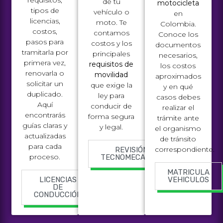
requisitos,
de tu
motocicleta
tipos de
vehículo o
en
licencias,
moto. Te
Colombia.
costos,
contamos
Conoce los
pasos para
costos y los
documentos
tramitarla por
principales
necesarios,
primera vez,
requisitos de
los costos
renovarla o
movilidad
aproximados
solicitar un
que exige la
y en qué
duplicado.
ley para
casos debes
Aquí
conducir de
realizar el
encontrarás
forma segura
trámite ante
guías claras y
y legal.
el organismo
actualizadas
de tránsito
para cada
correspondiente.
REVISIÓN
proceso.
TECNOMECANICA
MATRICULA
LICENCIAS
VEHICULOS
DE
CONDUCCIÓN