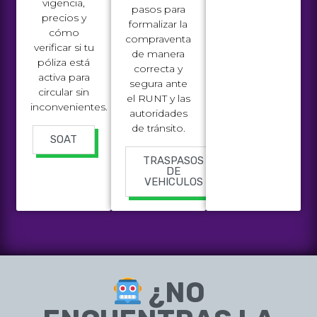
vigencia,
pasos para
precios y
formalizar la
cómo
compraventa
verificar si tu
de manera
póliza está
correcta y
activa para
segura ante
circular sin
el RUNT y las
inconvenientes.
autoridades
de tránsito.
SOAT
TRASPASOS
DE
VEHICULOS
¿NO