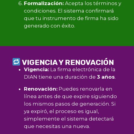
Formalización:
Acepta los términos y
condiciones. El sistema confirmará
que tu instrumento de firma ha sido
generado con éxito.
VIGENCIA Y RENOVACIÓN
Vigencia:
La firma electrónica de la
DIAN tiene una duración de
3 años
.
Renovación:
Puedes renovarla en
línea antes de que expire siguiendo
los mismos pasos de generación. Si
ya expiró, el proceso es igual,
simplemente el sistema detectará
que necesitas una nueva.