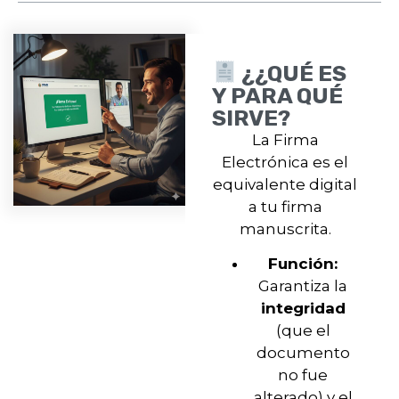
¿¿QUÉ ES
Y PARA QUÉ
SIRVE?
La Firma
Electrónica es el
equivalente digital
a tu firma
manuscrita.
Función:
Garantiza la
integridad
(que el
documento
no fue
alterado) y el