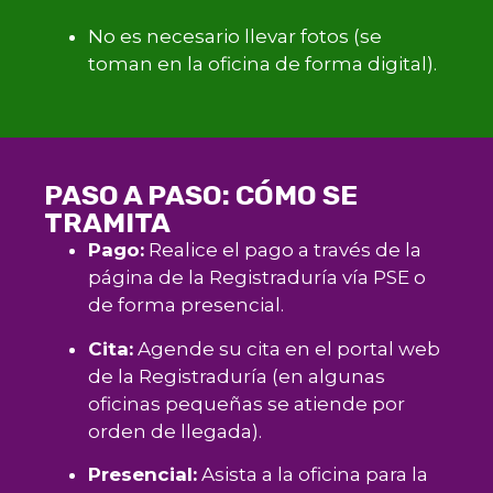
No es necesario llevar fotos (se
toman en la oficina de forma digital).
PASO A PASO: CÓMO SE
TRAMITA
Pago:
Realice el pago a través de la
página de la Registraduría vía PSE o
de forma presencial.
Cita:
Agende su cita en el portal web
de la Registraduría (en algunas
oficinas pequeñas se atiende por
orden de llegada).
Presencial:
Asista a la oficina para la